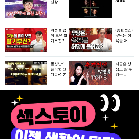
Stand..
실상.....
야동을 많
(용한점집)
이 보면 발
무당은 성
기부전?..
욕을 어..
돌싱남의
지금은 상
솔직한 인
상도 할 수
터뷰/이혼..
없는 ..