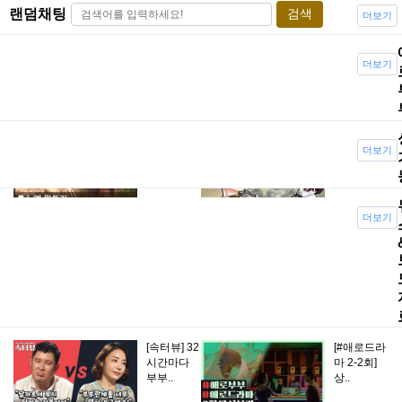
랜덤채팅
검색
더보기
부부들이여
즉석카메라
더보기
&#39..
와 포토프
린터의 만..
더보기
[배틀그라
운드]그녀
의 노예가..
더보기
[#애로드라
[#애로드라
마 12-1회]
마 3-1회]
..
여..
[속터뷰] 32
[#애로드라
시간마다
마 2-2회]
부부..
상..