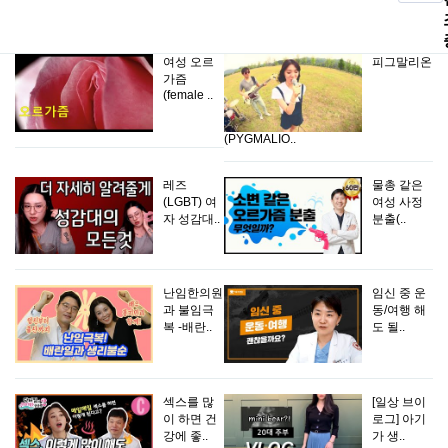
여성 오르
피그말리온
가즘
(female ..
(PYGMALIO..
레즈
물총 같은
(LGBT) 여
여성 사정
자 성감대..
분출(..
난임한의원
임신 중 운
과 불임극
동/여행 해
복 -배란..
도 될..
섹스를 많
[일상 브이
이 하면 건
로그] 아기
강에 좋..
가 생..