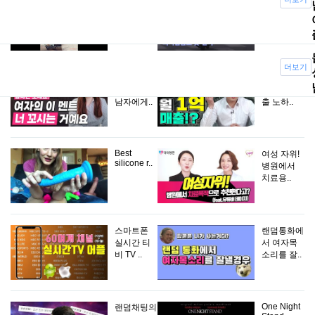
영화 구멍
&#39;안전
동서 예..
운전&..
더보기
여자가 사
누구나 가
귀고 싶은
능한 1억매
남자에게..
출 노하..
Best
여성 자위!
silicone r..
병원에서
치료용..
스마트폰
랜덤통화에
실시간 티
서 여자목
비 TV ..
소리를 잘..
One Night
랜덤채팅의