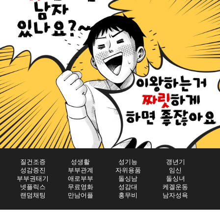
질건조증
성생활
성기능
갱년기
성감증진
부부관계
자위용품
임신
부부권태기
애로부부
돌싱남
돌싱녀
넷플릭스
무료영화
성감대
케겔운동
랜덤채팅
만남어플
홍무비
남자성욕