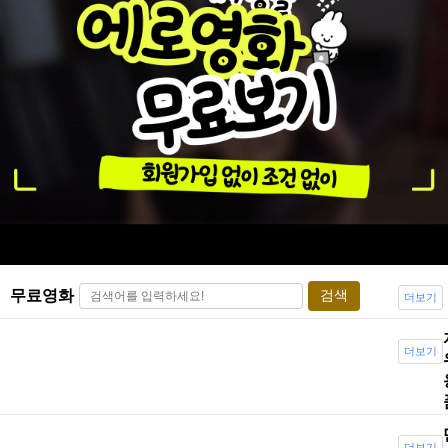
무료영화
검색
더보기
&quot;정우
이렇게까지
더보기
성+..
하셨어야
했습니다..
더보기