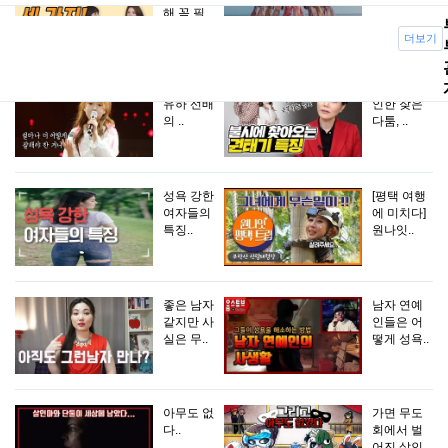
해 꼭 필..
더보기
‘보여줄게’♪
권태기로
유하 선배
인한 잦은
의 ..
다툼, ..
성욕 강한
[평택 여행
여자들의
에 미치다]
특징..
원나잇..
좋은 남자
남자 연예
같지만 사
인들은 어
실은 무..
떻게 성욕..
아무도 없
가면 무도
다..
회에서 벌
어진 살인..