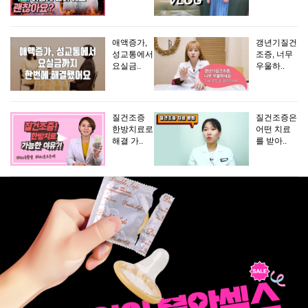
애액증가,
갱년기질건
성교통에서
조증, 너무
요실금..
우울하..
질건조증
질건조증은
한방치료로
어떤 치료
해결 가..
를 받아..