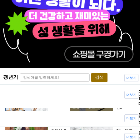
갱년기
검색
더보기
이런 증상
중년을 위
더보기
있으면 남
협하는 불
성갱년기..
청객…갱
년..
더보기
호르몬이
남성 갱년
줄어서 오
기는 어떻
는 증상과..
게 치료하..
더보기