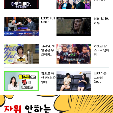
LSSC Full
영화 &#39;
Uncut..
아무..
굴사남, 제
이웃집 찰
얼굴은 우
스 - 육 남매
즈베키..
의 ..
입으로 하
EBS 다큐
면 변태다?
프라임 -
Doc..
병에 ..