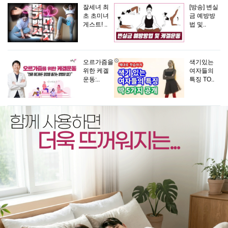
잘세녀 최
[방송] 변실
초 초미녀
금 예방방
게스트! ..
법 및..
오르가즘을
색기있는
위한 케겔
여자들의
운동:..
특징 TO..