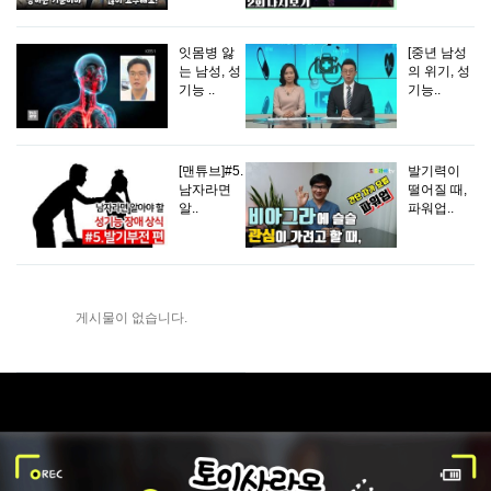
잇몸병 앓
[중년 남성
는 남성, 성
의 위기, 성
기능 ..
기능..
[맨튜브]#5.
발기력이
남자라면
떨어질 때,
알..
파워업..
게시물이 없습니다.