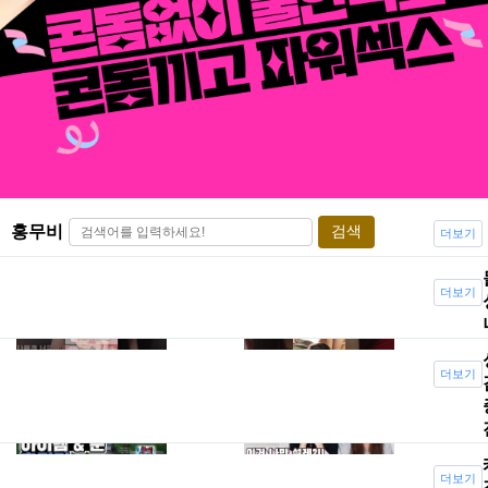
홍무비
검색
더보기
착한 여동
러시아 엄
더보기
생-무삭제..
마..
더보기
C13000 아
다들 이런
리장인이
적 있지? 심
알려..
쿵유발..
더보기