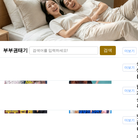
부부권태기
검색
더보기
발목 나이
부부관계
더보기
75세...부부
잘하는 방
..
법으로 칭..
더보기
[속터뷰] 침
[부부의 세
대 위 부부
계-3편] �..
관계..
더보기
Titi DJ,
폐경후 성
Ashant..
생활을 위