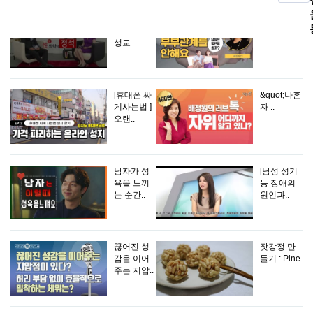
[성의학의
&quot;남편
정석]제9편
에게..
성교..
[휴대폰 싸
&quot;나혼
게사는법 ]
자 ..
오랜..
남자가 성
[남성 성기
욕을 느끼
능 장애의
는 순간..
원인과..
끊어진 성
잣강정 만
감을 이어
들기 : Pine
..
주는 지압..